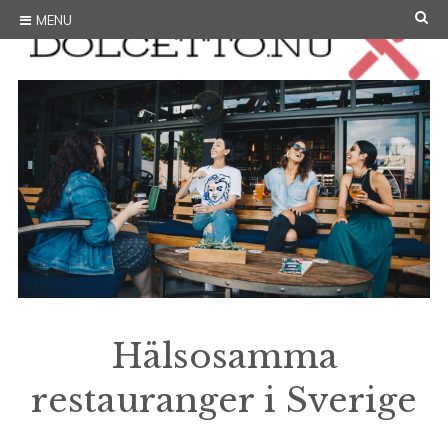
Skip
SE
MENU
to
content
Hälsosamma
restauranger i Sverige