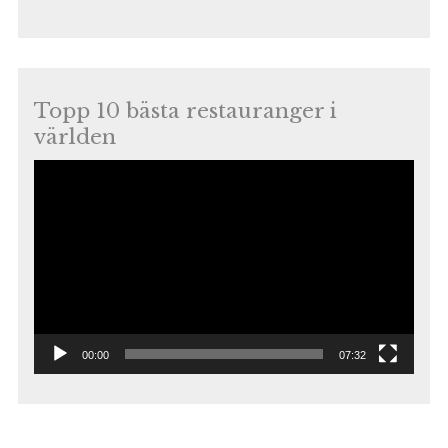
Topp 10 bästa restauranger i
världen
Videospelare
00:00
07:32