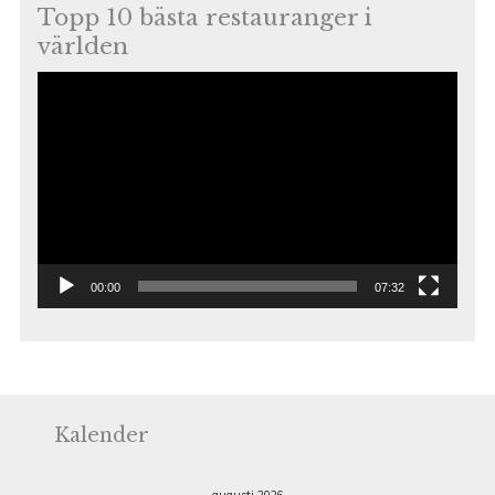
Topp 10 bästa restauranger i
världen
Videospelare
00:00
07:32
Kalender