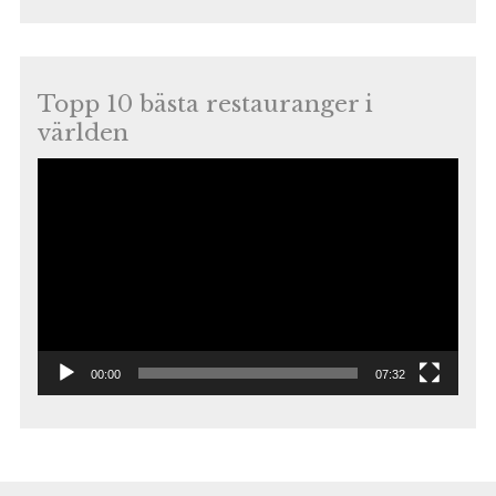
Topp 10 bästa restauranger i
världen
Videospelare
00:00
07:32