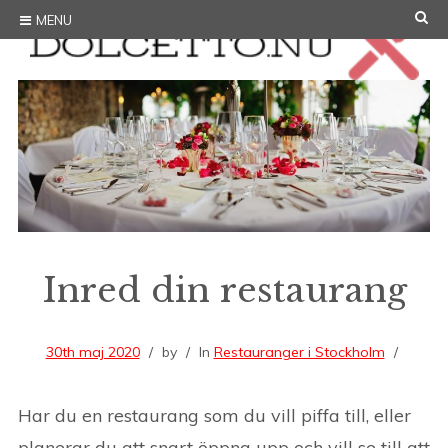
Skip
SE
MENU
to
content
Inred din restaurang
30th maj 2020
by
In
Restauranger i Stockholm
Har du en restaurang som du vill piffa till, eller
planerar du att snart öppna upp och vill se till att